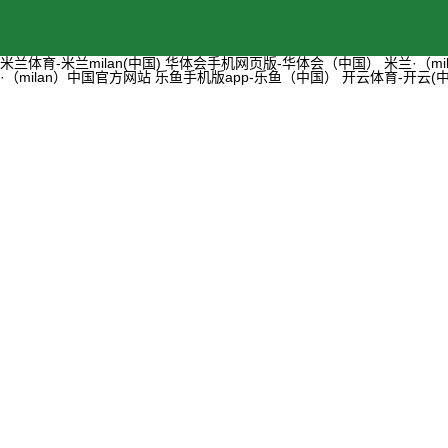
米兰体育-米兰milan(中国)
华体会手机网页版-华体会（中国）
米兰·（m
·（milan）中国官方网站
乐鱼手机版app-乐鱼（中国）
开云体育-开云(中