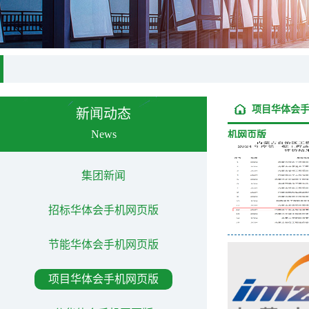
项目华体会
新闻动态
News
机网页版
集团新闻
招标华体会手机网页版
节能华体会手机网页版
项目华体会手机网页版