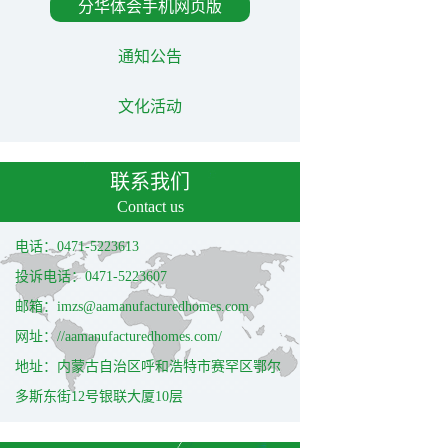
分华体会手机网页版
通知公告
文化活动
联系我们
Contact us
电话：0471-5223613
投诉电话：0471-5223607
邮箱：imzs@aamanufacturedhomes.com
网址：//aamanufacturedhomes.com/
地址：内蒙古自治区呼和浩特市赛罕区鄂尔
多斯东街12号银联大厦10层