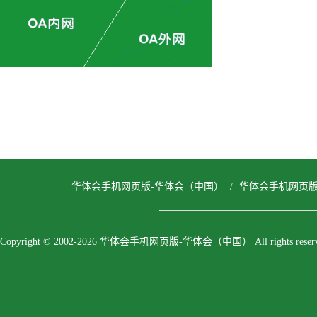
华体会手机网页版-华体会（中国）
/
华体会手机网页
Copyright © 2002-2026 华体会手机网页版-华体会（中国） All rights reserv