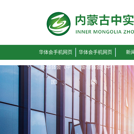
华体会手机网页版
华体会手机网页
华体会手机网页
新
版-华体会（中
版-华体会（中
国）
国）