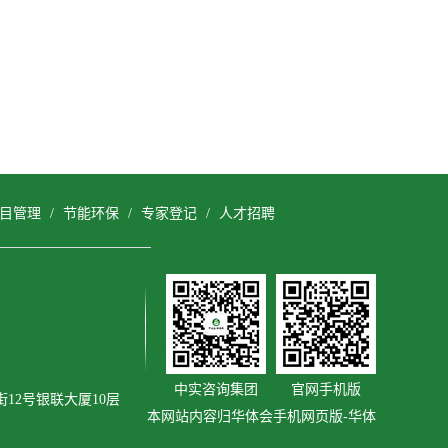
目管理
/
节能环保
/
专家登记
/
人才招聘
中实咨询集团
官网手机版
12号银联大厦10层
本网站内容归华体会手机网页版-华体