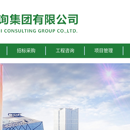
招标采购
工程咨询
项目管理