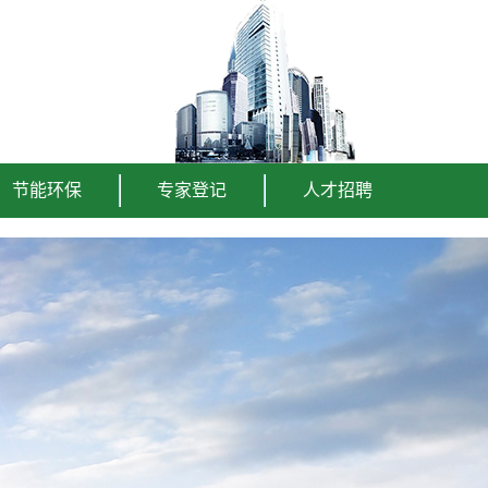
节能环保
专家登记
人才招聘