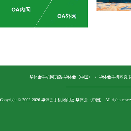
华体会手机网页版-华体会（中国）
/
华体会手机网页
Copyright © 2002-2026 华体会手机网页版-华体会（中国） All rights reserv