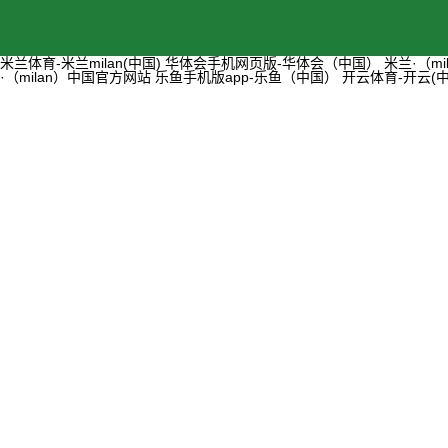
米兰体育-米兰milan(中国)
华体会手机网页版-华体会（中国）
米兰·（m
·（milan）中国官方网站
乐鱼手机版app-乐鱼（中国）
开云体育-开云(中