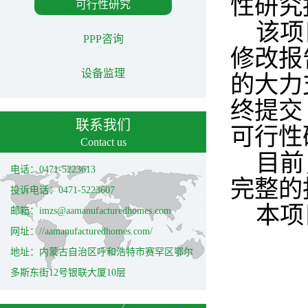
性研究
可行性研究
该项
PPP咨询
修改报
设备监理
的大力
终提交
联系我们
可行性
Contact us
目前
电话：0471-5223613
完整的
投诉电话：0471-5223607
本项
邮箱：imzs@aamanufacturedhomes.com
网址：//aamanufacturedhomes.com/
地址：内蒙古自治区呼和浩特市赛罕区鄂尔
多斯东街12号银联大厦10层